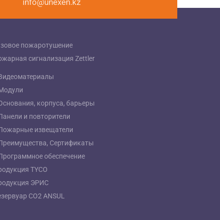
info@unexen.kz
азовое пожаротушение
ожарная сигнализация Zettler
Видеоматериалы
Модули
Основания, корпуса, барьеры
Панели и повторители
Пожарные извещатели
Преимущества, Сертификаты
Программное обеспечение
родукция TYCO
родукция ЭРИС
езервуар СО2 ANSUL