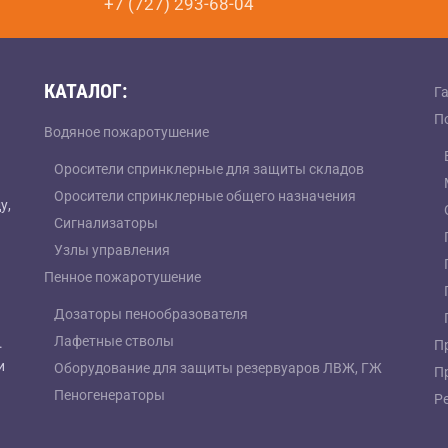
+7 (727) 293-68-04
КАТАЛОГ:
Г
П
Водяное пожаротушение
Оросители спринклерные для защиты складов
Оросители спринклерные общего назначения
у,
Сигнализаторы
Узлы управления
Пенное пожаротушение
Дозаторы пенообразователя
Лафетные стволы
.
П
и
Оборудование для защиты резервуаров ЛВЖ, ГЖ
П
Пеногенераторы
Р