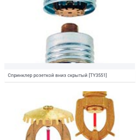
Спринклер розеткой вниз скрытый [TY3551]