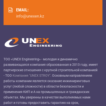
EMAIL:
info@unexen.kz
ТОО «UNEX Engineering» - молодая и динамично
развивающаяся компания образованная в 2013 году, имеет
партнерские отношения с крупной строительной компанией
- ТОО
Компания "UNEX STROY"
. Основным направлением
работы компании является оказание инжиниринговых
услуг (любой сложности) в области безопасности и
применения КИП и А на промышленных и гражданских
объектах. Мы уверенны в качестве выполняемых нами
работ и готовы предоставить гарантию на срок,