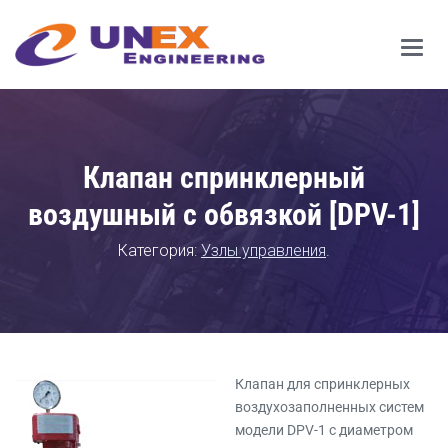
Main
Men
Клапан спринклерный
воздушный с обвязкой [DPV-1]
Категория:
Узлы управления
.
Клапан для спринклерных
воздухозаполненных систем
модели DPV-1 с диаметром