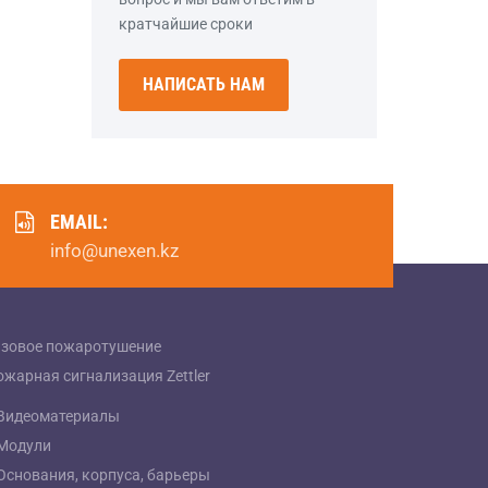
кратчайшие сроки
НАПИСАТЬ НАМ
EMAIL:
info@unexen.kz
азовое пожаротушение
ожарная сигнализация Zettler
Видеоматериалы
Модули
Основания, корпуса, барьеры