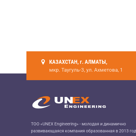
КАЗАХСТАН, г. АЛМАТЫ,
мкр. Таугуль-3, ул. Ахметова, 1
ТОО «UNEX Engineering» - молодая и динамично
развивающаяся компания образованная в 2013 год