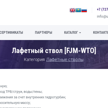
+7 (72
info@u
CЕРТИФИКАТЫ
ПАРТНЕРЫ
КАТАЛОГ
КОНТАКТ
Лафетный ствол [FJM-WTO]
Категория:
Лафетные стволы
.
чную;
ход ТРВ/струи, воды/пены;
ижения за счет внутренних гидротурбин;
носительную массу;