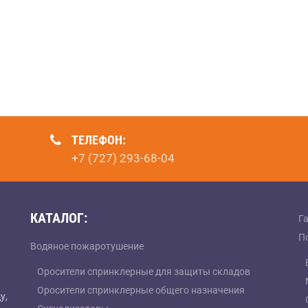
ТЕЛЕФОН:
+7 (727) 293-68-04
КАТАЛОГ:
Г
П
Водяное пожаротушение
Оросители спринклерные для защиты складов
Оросители спринклерные общего назначения
у,