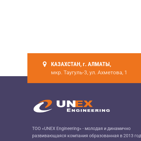
КАЗАХСТАН, г. АЛМАТЫ,
мкр. Таугуль-3, ул. Ахметова, 1
ТОО «UNEX Engineering» - молодая и динамично
развивающаяся компания образованная в 2013 год