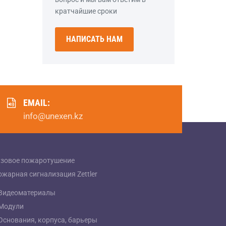
кратчайшие сроки
НАПИСАТЬ НАМ
EMAIL:
info@unexen.kz
азовое пожаротушение
ожарная сигнализация Zettler
Видеоматериалы
Модули
Основания, корпуса, барьеры