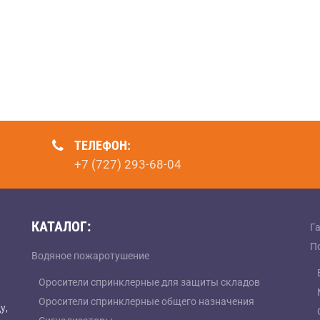
ТЕЛЕФОН:
+7 (727) 293-68-04
КАТАЛОГ:
Г
П
Водяное пожаротушение
Оросители спринклерные для защиты складов
Оросители спринклерные общего назначения
у,