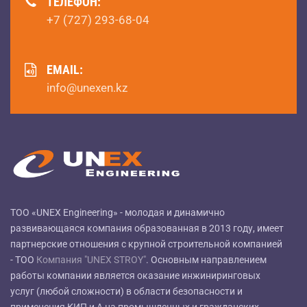
ТЕЛЕФОН:
+7 (727) 293-68-04
EMAIL:
info@unexen.kz
ТОО «UNEX Engineering» - молодая и динамично
развивающаяся компания образованная в 2013 году, имеет
партнерские отношения с крупной строительной компанией
- ТОО
Компания "UNEX STROY"
. Основным направлением
работы компании является оказание инжиниринговых
услуг (любой сложности) в области безопасности и
применения КИП и А на промышленных и гражданских