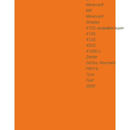
Minerva®
MX
Minerva®
Simplex
4100, модификации
4100,
4120,
4020,
4100U с
Zettler
Zetfas, Wormald
PBS16,
Tyco
Fast
2000